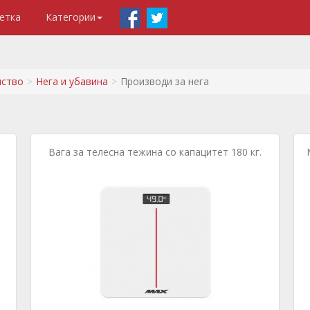
етка
Категории
нство
Нега и убавина
Производи за нега
Вага за телесна тежина со капацитет 180 кг.