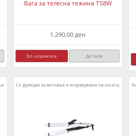
Вага за телесна тежина TS8W
1.290,00 ден
Детали
ње
Со функции за виткање и исправување на косата.
В