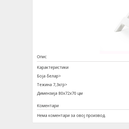
Опис
Карактеристики
Боја белаp>
Тежина 7,3кгp>
Димензија 80x72x70 цм
Коментари
Нема коментари за овој производ.