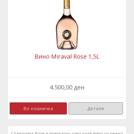
Вино Miraval Rose 1,5L
4.500,00 ден
Детали
Станушина Розе е прекрасно суво розе вино со нежна