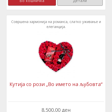
Детали
Совршена хармонија на романса, слатко уживање и
елеганција.
Кутија со рози „Во името на љубовта“
8.500,00 ден