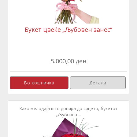
Букет цвеќе „Љубовен занес“
5.000,00 ден
Детали
Како мелодија што допира до срцето, букетот
„Љубовна ...