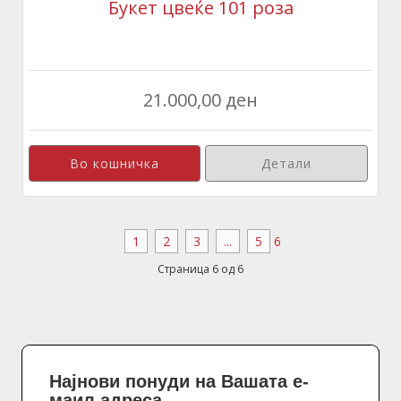
Букет цвеќе 101 роза
21.000,00 ден
Детали
1
2
3
...
5
6
Страница 6 од 6
Најнови понуди на Вашата е-
маил адреса