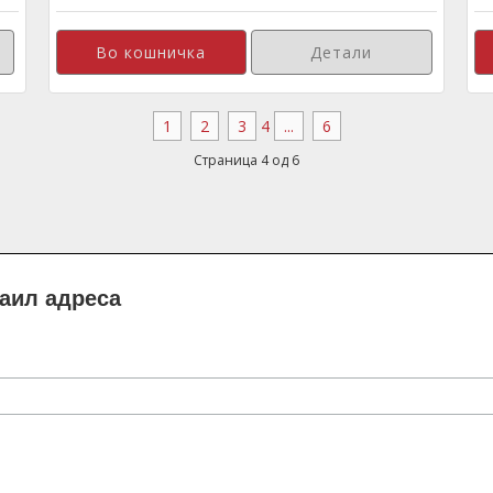
Детали
1
2
3
4
...
6
Страница 4 од 6
маил адреса