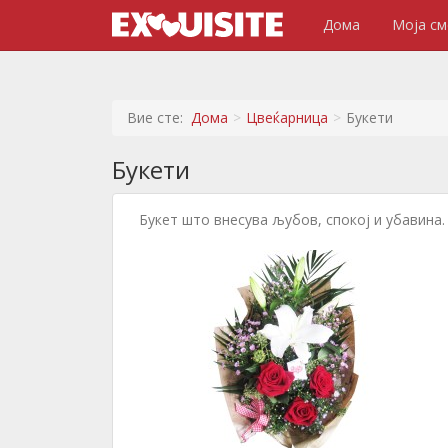
Дома
Моја см
Вие сте:
Дома
Цвеќарница
Букети
Букети
Букет што внесува љубов, спокој и убавина.