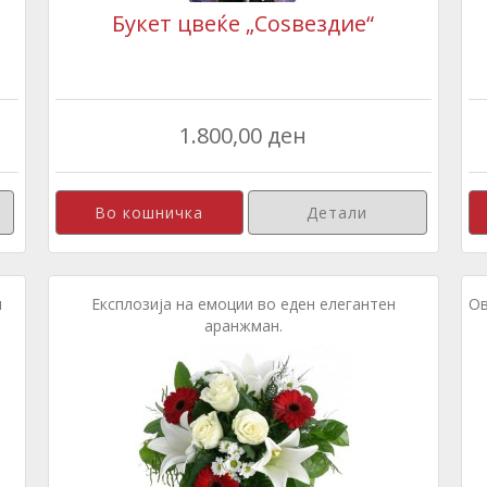
Букет цвеќе „Соѕвездие“
1.800,00 ден
Детали
и
Експлозија на емоции во еден елегантен
Ов
аранжман.