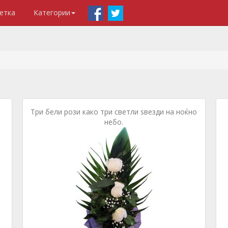
етка
Категории
Три бели рози како три светли ѕвезди на ноќно
небо.