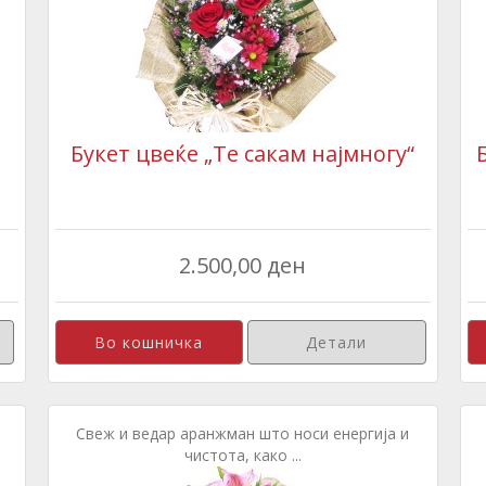
Букет цвеќе „Те сакам најмногу“
2.500,00 ден
Детали
Свеж и ведар аранжман што носи енергија и
чистота, како ...