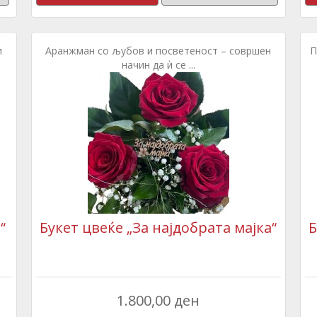
и
Аранжман со љубов и посветеност – совршен
П
начин да ѝ се ...
“
Букет цвеќе „За најдобрата мајка“
Б
1.800,00 ден