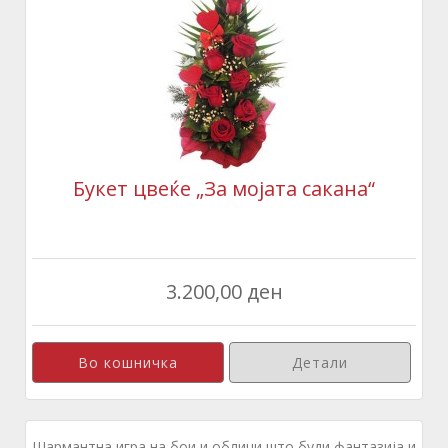
Букет цвеќе „За мојата сакана“
3.200,00 ден
Детали
Шармантна игра на бои и облици што буди фантазија и