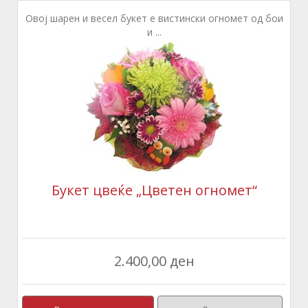
Овој шарен и весел букет е вистински огномет од бои
и ...
Букет цвеќе „Цветен огномет“
2.400,00 ден