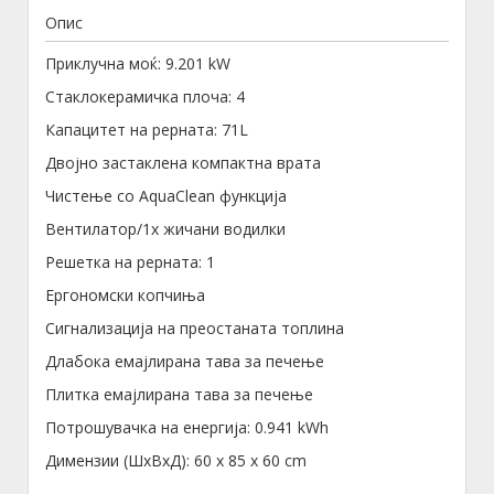
Опис
Приклучна моќ: 9.201 kW
Стаклокерамичка плоча: 4
Капацитет на рерната: 71L
Двојно застаклена компактна врата
Чистење со AquaClean функција
Вентилатор/1x жичани водилки
Решетка на рерната: 1
Ергономски копчиња
Сигнализација на преостаната топлина
Длабока емајлирана тава за печење
Плитка емајлирана тава за печење
Потрошувачка на енергија: 0.941 kWh
Димензии (ШxВxД): 60 x 85 x 60 cm