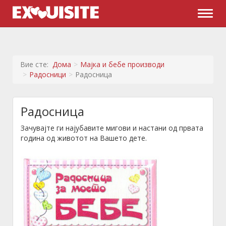
Naviga
Вие сте:
Дома
Мајка и бебе производи
Радосници
Радосница
Радосница
Зачувајте ги најубавите мигови и настани од првата
година од животот на Вашето дете.