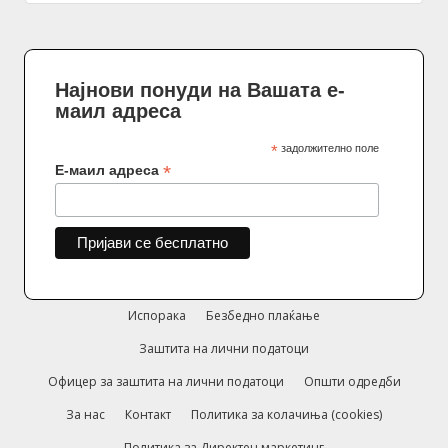
Најнови понуди на Вашата е-
маил адреса
*
задолжително поле
*
Е-маил адреса
Испорака
Безбедно плаќање
Заштита на лични податоци
Офицер за заштита на лични податоци
Општи одредби
За нас
Контакт
Политика за колачиња (cookies)
Политика за Директен маркетинг