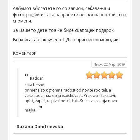
Албумот збогатете го со записи, сеќавања и
фотографии и така направете незаборавна книга на
спомени.
За Вашето дете тоа ќе биде скапоцен подарок.
Во книгата е вклучено ЦД со приспивни мелодии.
Коментари
Петок, 22 Март 2019
Radosni
cata beshe
primena so ogromna radost od novite roditeli, a
veke i pochnaa da ja ispishuvaat. Prekrasni tekstovi,
upisi, zapisi, uspivni pesnichki...Sreka za sekoja nova
majka.
Suzana Dimitrievska