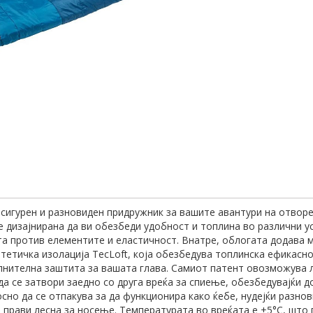
 сигурен и разновиден придружник за вашите авантури на отвор
е дизајнирана да ви обезбеди удобност и топлина во различни 
а против елементите и еластичност. Внатре, облогата додава м
нтетичка изолација TecLoft, која обезбедува топлинска ефикасно
нителна заштита за вашата глава. Самиот патент овозможува ле
 се затвори заедно со друга вреќа за спиење, обезбедувајќи д
но да се отпакува за да функционира како ќебе, нудејќи разнов
а прави лесна за носење. Температурата во вреќата е +5°C, што 