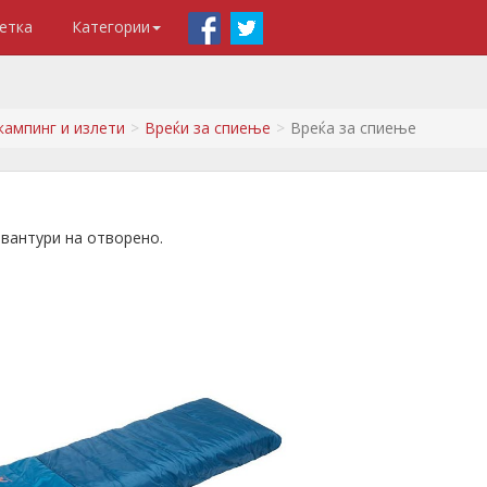
етка
Категории
кампинг и излети
Вреќи за спиење
Вреќа за спиење
авантури на отворено.