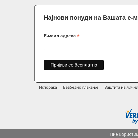
Најнови понуди на Вашата е-
*
Е-маил адреса
Испорака
Безбедно плаќање
Заштита на лични
Ние користим