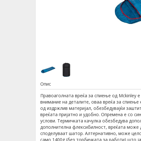
Опис
Правоаголната вреќа за спиење од Mckinley е
внимание на деталите, оваа вреќа за спиење 
од издржлив материјал, обезбедувајќи заштит
вреќата пријатно и удобно. Опремена е со си
услови. Термичката качулка обезбедува допол
дополнителна флексибилност, вреќата може да
споделуваат шатор. Алтернативно, може целос
само 1400g (без торбичката за работи) што ј