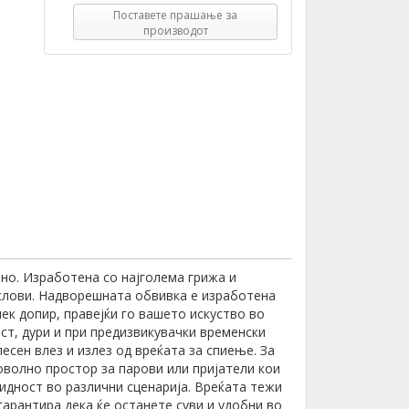
Поставете прашање за
производот
ено. Изработена со најголема грижа и
услови. Надворешната обвивка е изработена
ек допир, правејќи го вашето искуство во
ст, дури и при предизвикувачки временски
сен влез и излез од вреќата за спиење. За
оволно простор за парови или пријатели кои
идност во различни сценарија. Вреќата тежи
гарантира дека ќе останете суви и удобни во