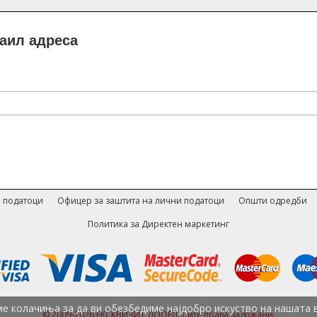
маил адреса
 податоци
Офицер за заштита на лични податоци
Општи одредби
Политика за Директен маркетинг
е колачиња за да ви обезбедиме најдобро искуство на нашата 
© 2009-2026 ЕКСКВИЗИТ ДООЕЛ. Сите права задржани.