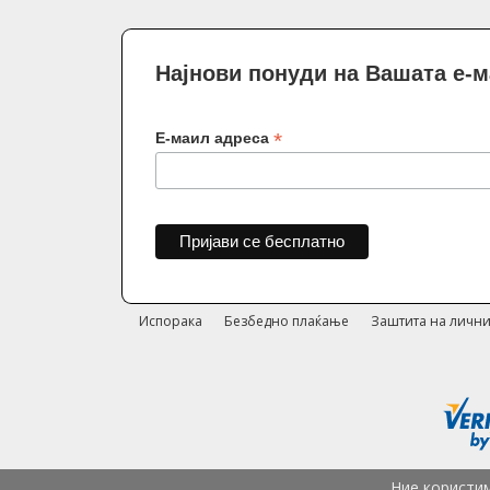
Најнови понуди на Вашата е-
*
Е-маил адреса
Испорака
Безбедно плаќање
Заштита на лични
Ние користим