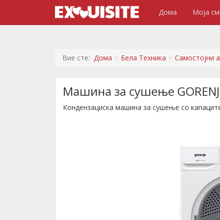
Дома
Моја см
Вие сте:
Дома
Бела Техника
Самостојни 
Машина за сушење GORENJ
Кондензациска машина за сушење со капацитет