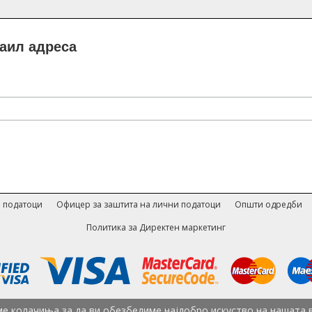
маил адреса
 податоци
Офицер за заштита на лични податоци
Општи одредби
Политика за Директен маркетинг
е колачиња за да ви обезбедиме најдобро искуство на нашата 