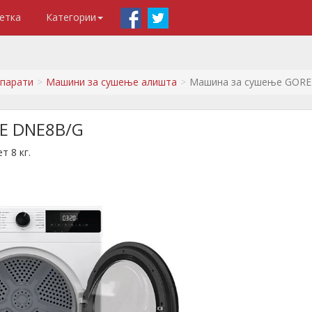
етка
Категории
апарати
Машини за сушење алишта
Машина за сушење GORE
E DNE8B/G
 8 кг.