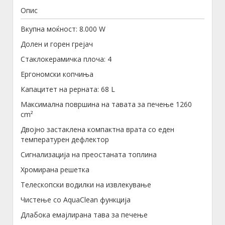
Опис
Вкупна моќност: 8.000 W
Долен и горен грејач
Стаклокерамичка плоча: 4
Ергономски копчиња
Капацитет на рерната: 68 L
Максимална површина на тавата за печење 1260
cm²
Двојно застаклена компактна врата со еден
температурен дефлектор
Сигнализација на преостаната топлина
Хромирана решетка
Телескопски водилки на извлекување
Чистење со AquaClean функција
Длабока емајлирана тава за печење