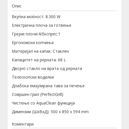
Опис
Вкупна моќност: 8.300 W
Електрична плоча за готвење
Грејни плочи:4/Експрес:1
Ергономски копчиња
Материјал на капак: Стаклен
Капацитет на рерната: 68 L
Двојно стакло на врата од рерната
Телескопски водилки
Длабока емајлирана тава за печење
Совршен грил (PerfectGrill)
Чистење со AquaClean функција
Димензии (ШxВxД): 500 x 850 x 594 mm
Коментари